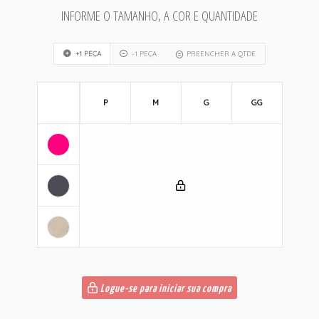
INFORME O TAMANHO, A COR E QUANTIDADE
+1 PEÇA
-1 PEÇA
PREENCHER A QTDE
P
M
G
GG
Logue-se para iniciar sua compra