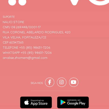
SUPORTE
NALICI STORE
CNPJ 08.269.448/0001-17
RUA CORONEL ABELARDO RODRIGUES, 420
VILA VELHA, FORTALEZA/CE
CEP 60347365
TELEFONE +55 (85) 98631-7206
WHATSAPP +55 (85) 98631-7206
analise.zhomem@gmail.com