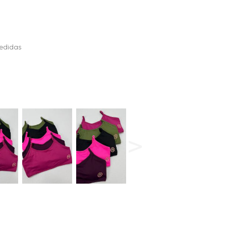
ERDÍVEIS
edidas