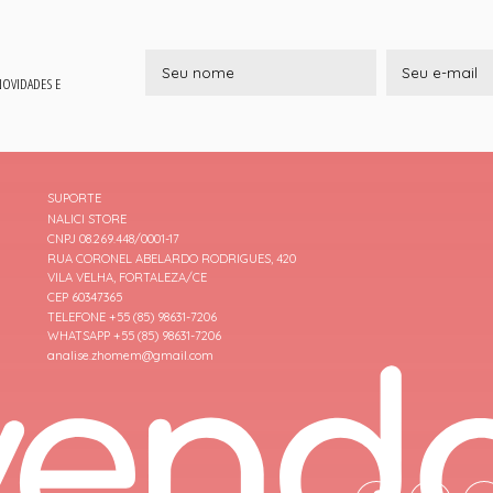
 NOVIDADES E
SUPORTE
NALICI STORE
CNPJ 08.269.448/0001-17
RUA CORONEL ABELARDO RODRIGUES, 420
VILA VELHA, FORTALEZA/CE
CEP 60347365
TELEFONE +55 (85) 98631-7206
WHATSAPP +55 (85) 98631-7206
analise.zhomem@gmail.com