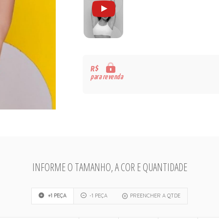
R$
para revenda
INFORME O TAMANHO, A COR E QUANTIDADE
+1 PEÇA
-1 PEÇA
PREENCHER A QTDE