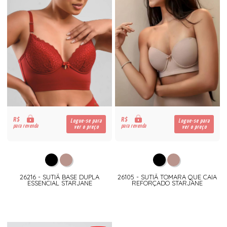
R$
R$
Logue-se para
Logue-se para
para revenda
para revenda
ver o preço
ver o preço
26216 - SUTIÃ BASE DUPLA
26105 - SUTIÃ TOMARA QUE CAIA
ESSENCIAL STARJANE
REFORÇADO STARJANE