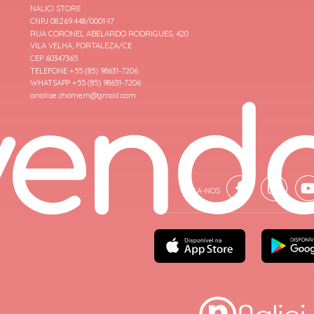
NALICI STORE
CNPJ 08.269.448/0001-17
RUA CORONEL ABELARDO RODRIGUES, 420
VILA VELHA, FORTALEZA/CE
CEP 60347365
TELEFONE +55 (85) 98631-7206
WHATSAPP +55 (85) 98631-7206
analise.zhomem@gmail.com