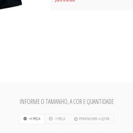
para revenda
INFORME O TAMANHO, A COR E QUANTIDADE
+1 PEÇA
-1 PEÇA
PREENCHER A QTDE