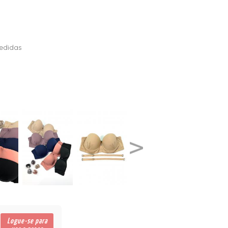
ERDÍVEIS
edidas
Logue-se para