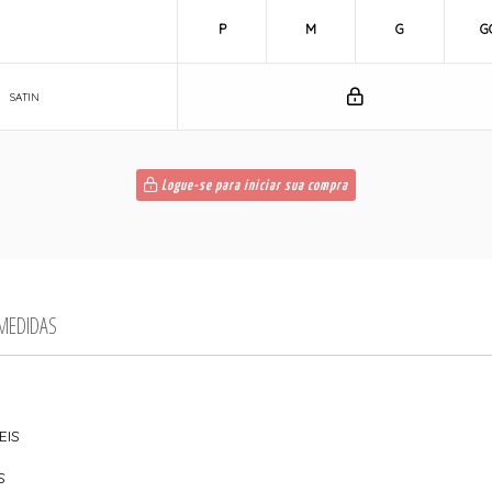
P
M
G
G
SATIN
Logue-se para iniciar sua compra
 MEDIDAS
EIS
ES