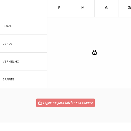
P
M
G
G
ROYAL
VERDE
VERMELHO
GRAFITE
Logue-se para iniciar sua compra