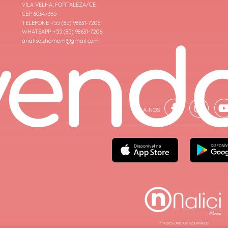
VILA VELHA, FORTALEZA/CE
CEP 60347365
TELEFONE +55 (85) 98631-7206
WHATSAPP +55 (85) 98631-7206
analise.zhomem@gmail.com
® TODOS DIREITOS RESERVADOS