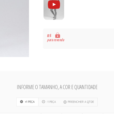
R$
para revenda
INFORME O TAMANHO, A COR E QUANTIDADE
+1 PEÇA
-1 PEÇA
PREENCHER A QTDE