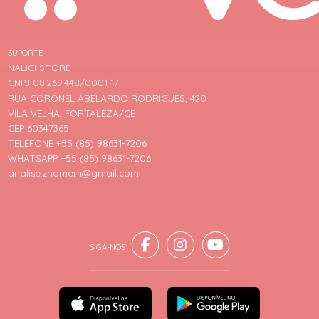
SUPORTE
NALICI STORE
CNPJ 08.269.448/0001-17
RUA CORONEL ABELARDO RODRIGUES, 420
VILA VELHA, FORTALEZA/CE
CEP 60347365
TELEFONE +55 (85) 98631-7206
WHATSAPP +55 (85) 98631-7206
analise.zhomem@gmail.com