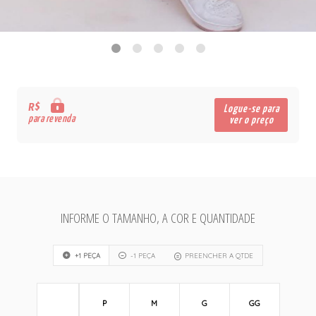
R$
Logue-se para
para revenda
ver o preço
INFORME O TAMANHO, A COR E QUANTIDADE
+1 PEÇA
-1 PEÇA
PREENCHER A QTDE
P
M
G
GG