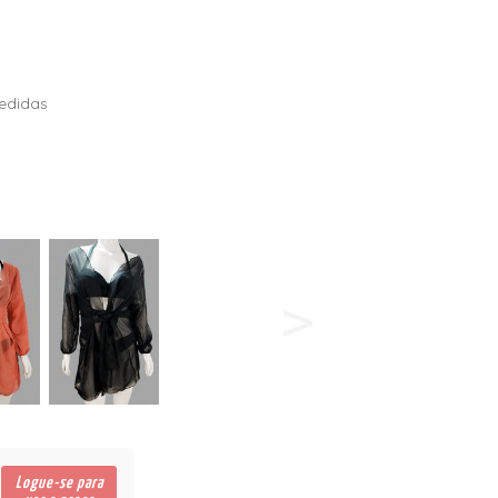
ERDÍVEIS
edidas
Logue-se para