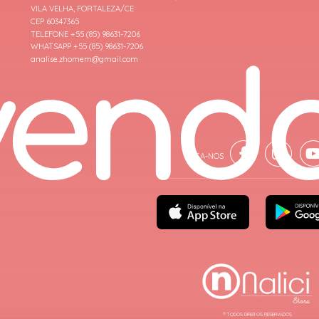
VILA VELHA, FORTALEZA/CE
CEP 60347365
TELEFONE +55 (85) 98631-7206
WHATSAPP +55 (85) 98631-7206
analise.zhomem@gmail.com
® TODOS DIREITOS RESERVADOS