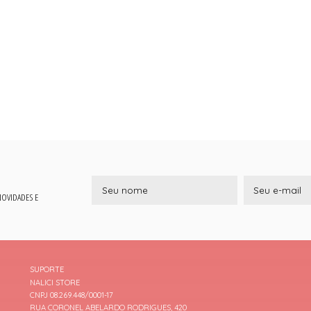
 NOVIDADES E
SUPORTE
NALICI STORE
CNPJ 08.269.448/0001-17
RUA CORONEL ABELARDO RODRIGUES, 420