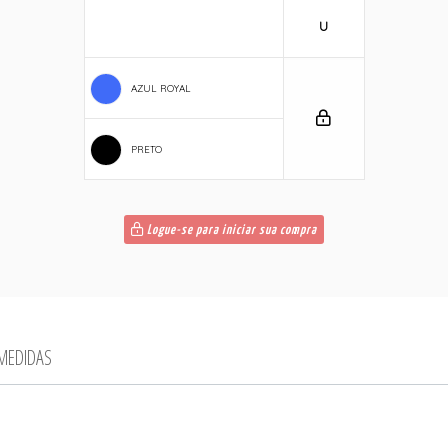
U
AZUL ROYAL
PRETO
Logue-se para iniciar sua compra
 MEDIDAS