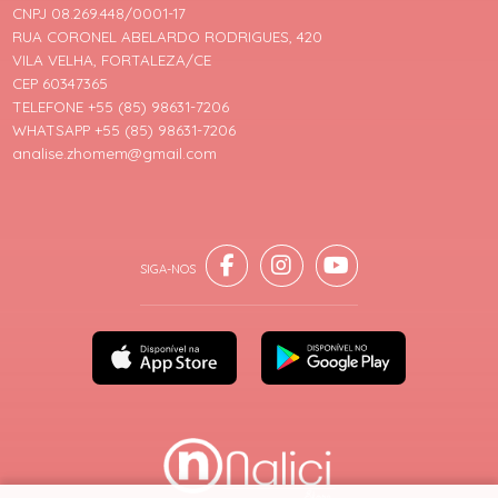
CNPJ 08.269.448/0001-17
RUA CORONEL ABELARDO RODRIGUES, 420
VILA VELHA, FORTALEZA/CE
CEP 60347365
TELEFONE +55 (85) 98631-7206
WHATSAPP +55 (85) 98631-7206
analise.zhomem@gmail.com