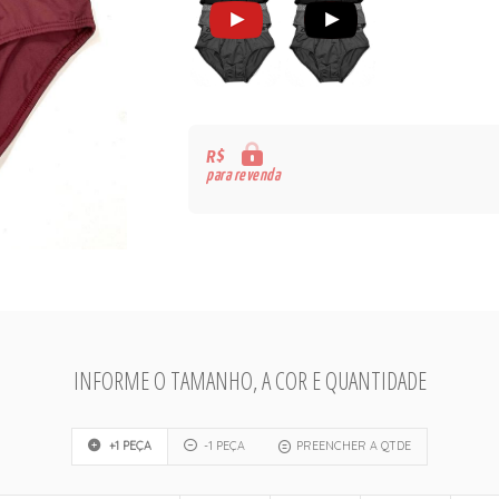
R$
para revenda
INFORME O TAMANHO, A COR E QUANTIDADE
+1 PEÇA
-1 PEÇA
PREENCHER A QTDE