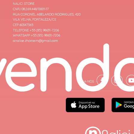
NALICI STORE
CNPJ 08.269.448/0001-17
RUA CORONEL ABELARDO RODRIGUES, 420
VILA VELHA, FORTALEZA/CE
CEP 60347365
TELEFONE +55 (85) 98631-7206
WHATSAPP +55 (85) 98631-7206
analise.zhomem@gmail.com