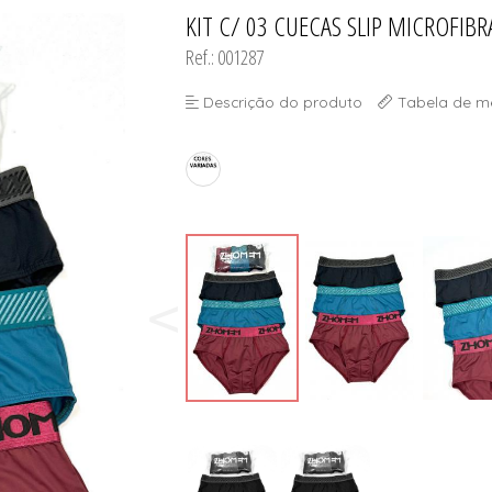
KIT C/ 03 CUECAS SLIP MICROFI
TODOS DE DESCONTOS IMP
TODOS DE SUTIÃS
Ref.: 001287
Descrição do produto
Tabela de m