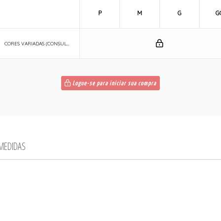
P
M
G
G
CORES VARIADAS (CONSULTE COM A SUA VENDEDORA)
Logue-se para iniciar sua compra
 MEDIDAS