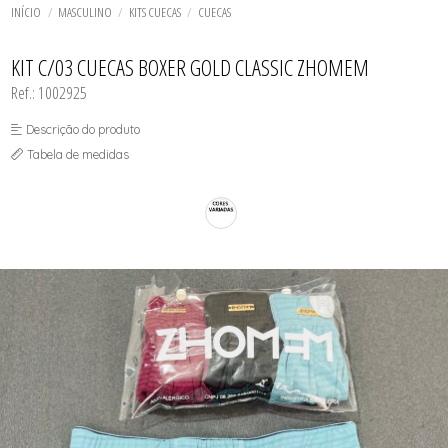
SAÍDA DE PRAIA
TODOS DE MODELADORES
TODOS DE SUTIÃS
TODOS DE PRAIA
BIQUINI
CONJUNTOS
INÍCIO
MASCULINO
KITS CUECAS
CUECAS
TOP FITNESS
SUNGAS
BODY
CONJUNTOS COLEÇÃO
CALCINHAS AVULSAS
TODOS DE DESCONTOS IMPERDÍVEIS
CROPPED
CONJUNTOS SENSUAIS
KIT C/03 CUECAS BOXER GOLD CLASSIC ZHOMEM
SHORT MODELADOR
CROPPED
SUTIÃ AMAMENTAR
Ref.: 1002925
SUTIÃ PLUS SIZE
SUTIÃS
Descrição do produto
Tabela de medidas