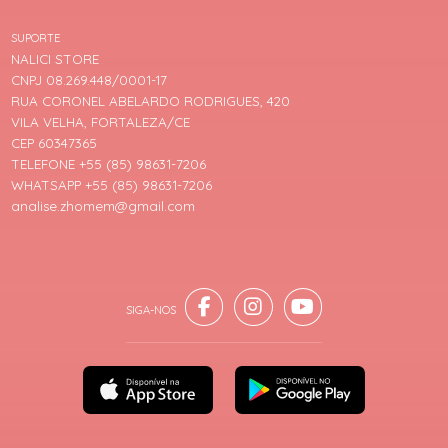
SUPORTE
NALICI STORE
CNPJ 08.269.448/0001-17
RUA CORONEL ABELARDO RODRIGUES, 420
VILA VELHA, FORTALEZA/CE
CEP 60347365
TELEFONE +55 (85) 98631-7206
WHATSAPP +55 (85) 98631-7206
analise.zhomem@gmail.com