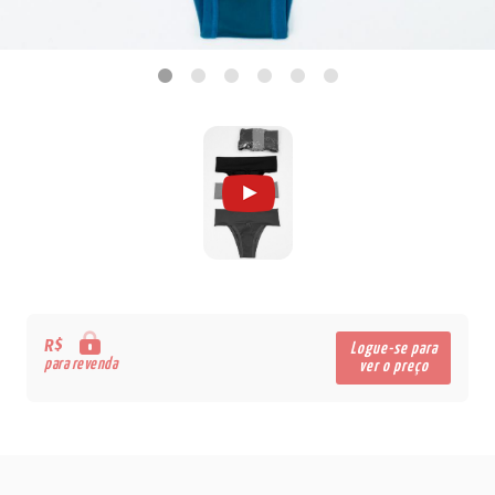
R$
Logue-se para
para revenda
ver o preço