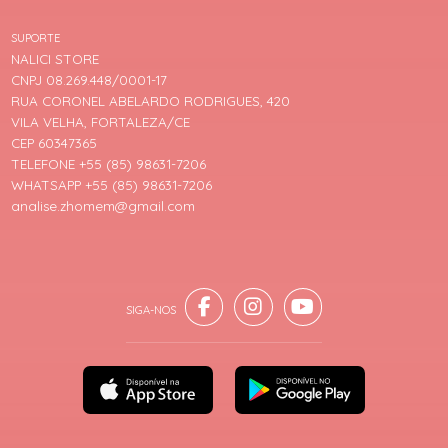
SUPORTE
NALICI STORE
CNPJ 08.269.448/0001-17
RUA CORONEL ABELARDO RODRIGUES, 420
VILA VELHA, FORTALEZA/CE
CEP 60347365
TELEFONE +55 (85) 98631-7206
WHATSAPP +55 (85) 98631-7206
analise.zhomem@gmail.com