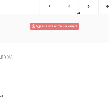
P
M
G
G
Logue-se para iniciar sua compra
 MEDIDAS
CI