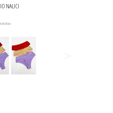
IO NALICI
ERDÍVEIS
edidas