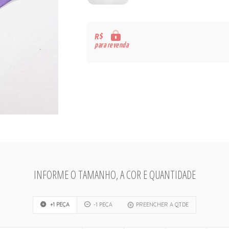
R$
para revenda
INFORME O TAMANHO, A COR E QUANTIDADE
+1 PEÇA
-1 PEÇA
PREENCHER A QTDE