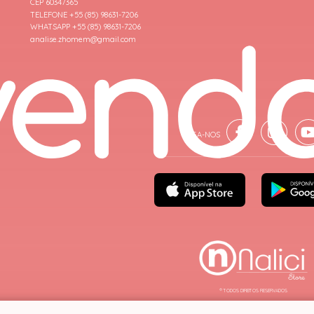
CEP 60347365
TELEFONE +55 (85) 98631-7206
WHATSAPP +55 (85) 98631-7206
analise.zhomem@gmail.com
® TODOS DIREITOS RESERVADOS