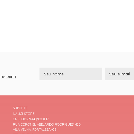
 NOVIDADES E
SUPORTE
NALICI STORE
CNPJ 08.269.448/0001-17
RUA CORONEL ABELARDO RODRIGUES, 420
VILA VELHA, FORTALEZA/CE