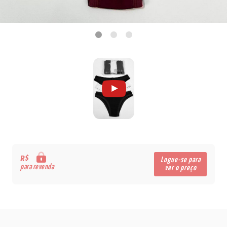
R$
Logue-se para
para revenda
ver o preço