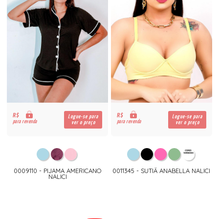
R$
R$
Logue-se para
Logue-se para
para revenda
para revenda
ver o preço
ver o preço
0009110 - PIJAMA AMERICANO
0011345 - SUTIÃ ANABELLA NALICI
NALICI