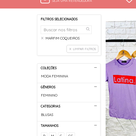
SEJA UMA REVENDEDORA
FILTROS SELECIONADOS
MARFIM COQUEIROS
LIMPAR FILTROS
COLEÇÕES
MODA FEMININA
GÊNEROS
FEMININO
CATEGORIAS
BLUSAS
TAMANHOS
P
M
G
GG