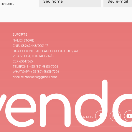
 NOVIDADES E
SUPORTE
NALICI STORE
CNPJ 08.269.448/0001-17
RUA CORONEL ABELARDO RODRIGUES, 420
VILA VELHA, FORTALEZA/CE
CEP 60347365
TELEFONE +55 (85) 98631-7206
WHATSAPP +55 (85) 98631-7206
analise.zhomem@gmail.com