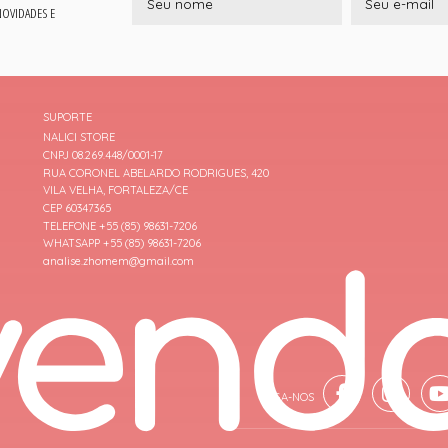
 NOVIDADES E
SUPORTE
NALICI STORE
CNPJ 08.269.448/0001-17
RUA CORONEL ABELARDO RODRIGUES, 420
VILA VELHA, FORTALEZA/CE
CEP 60347365
TELEFONE +55 (85) 98631-7206
WHATSAPP +55 (85) 98631-7206
analise.zhomem@gmail.com