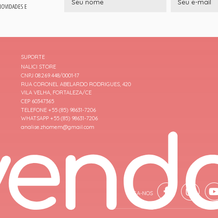
 NOVIDADES E
SUPORTE
NALICI STORE
CNPJ 08.269.448/0001-17
RUA CORONEL ABELARDO RODRIGUES, 420
VILA VELHA, FORTALEZA/CE
CEP 60347365
TELEFONE +55 (85) 98631-7206
WHATSAPP +55 (85) 98631-7206
analise.zhomem@gmail.com