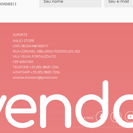
 NOVIDADES E
SUPORTE
NALICI STORE
CNPJ 08.269.448/0001-17
RUA CORONEL ABELARDO RODRIGUES, 420
VILA VELHA, FORTALEZA/CE
CEP 60347365
TELEFONE +55 (85) 98631-7206
WHATSAPP +55 (85) 98631-7206
analise.zhomem@gmail.com