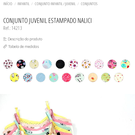
SAÍDA DE PRAIA
TODOS DE MODELADORES
TODOS DE SUTIÃS
TODOS DE PRAIA
BIQUINI
CONJUNTOS
INÍCIO
INFANTIL
CONJUNTO INFANTIL / JUVENIL
CONJUNTOS
TOP FITNESS
SUNGAS
BODY
CONJUNTOS COLEÇÃO
CALCINHAS AVULSAS
TODOS DE DESCONTOS IMPERDÍVEIS
CROPPED
CONJUNTOS SENSUAIS
CONJUNTO JUVENIL ESTAMPADO NALICI
SHORT MODELADOR
CROPPED
SUTIÃ AMAMENTAR
Ref.: 14213
SUTIÃ PLUS SIZE
SUTIÃS
Descrição do produto
Tabela de medidas