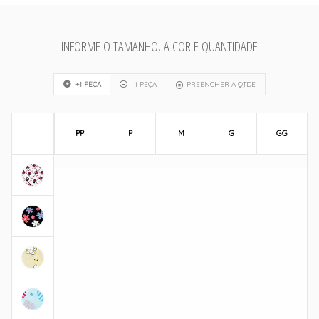
INFORME O TAMANHO, A COR E QUANTIDADE
+1 PEÇA
-1 PEÇA
PREENCHER A QTDE
PP
P
M
G
GG