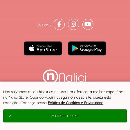
® TODOS DIREITOS RESERVADOS
Nós salvamos o seu histórico de uso pra oferecer a melhor experiência
na Nalici Store. Quando você navega no nosso site, aceita esta
condição. Conheça nossa
Política de Cookies e Privacidade
.
SITE 100% SEGURO
PLATAFORMA B2B
ACEITAR E FECHAR