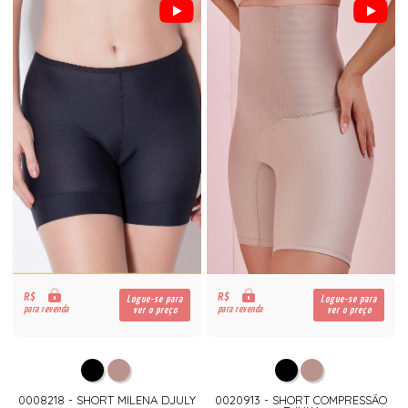
R$
R$
Logue-se para
Logue-se para
para revenda
para revenda
ver o preço
ver o preço
0008218 - SHORT MILENA DJULY
0020913 - SHORT COMPRESSÃO