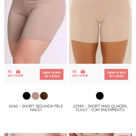
R$
R$
Logue-se para
Logue-se para
para revenda
para revenda
ver o preço
ver o preço
6060 - SHORT SEGUNDA PELE
22945 - SHORT MAIS QUADRIL
NALICI
DJULY - COM ENCHIMENTO