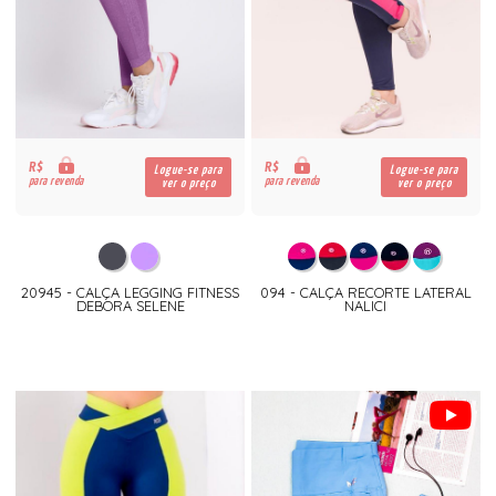
R$
R$
Logue-se para
Logue-se para
para revenda
para revenda
ver o preço
ver o preço
20945 - CALÇA LEGGING FITNESS
094 - CALÇA RECORTE LATERAL
DEBORA SELENE
NALICI