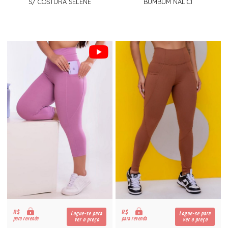
S/ COSTURA SELENE
BUMBUM NALICI
R$
R$
Logue-se para
Logue-se para
para revenda
para revenda
ver o preço
ver o preço