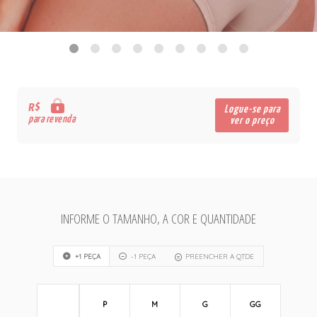
R$
Logue-se para
para revenda
ver o preço
INFORME O TAMANHO, A COR E QUANTIDADE
+1 PEÇA
-1 PEÇA
PREENCHER A QTDE
P
M
G
GG