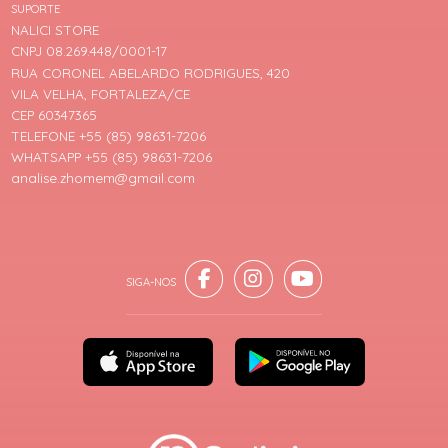
SUPORTE
NALICI STORE
CNPJ 08.269.448/0001-17
RUA CORONEL ABELARDO RODRIGUES, 420
VILA VELHA, FORTALEZA/CE
CEP 60347365
TELEFONE +55 (85) 98631-7206
WHATSAPP +55 (85) 98631-7206
analise.zhomem@gmail.com