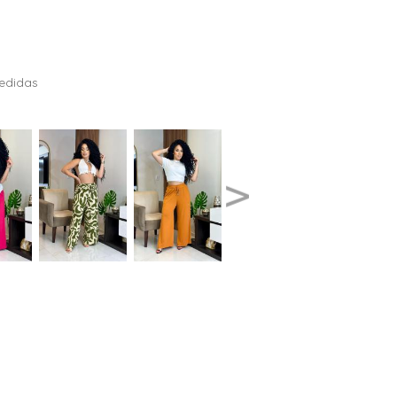
ERDÍVEIS
edidas