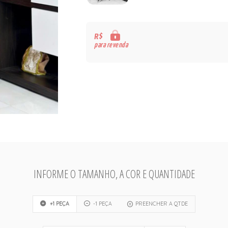
R$
para revenda
INFORME O TAMANHO, A COR E QUANTIDADE
+1 PEÇA
-1 PEÇA
PREENCHER A QTDE