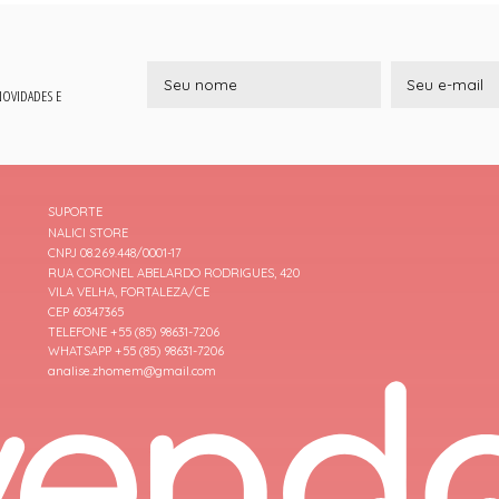
 NOVIDADES E
SUPORTE
NALICI STORE
CNPJ 08.269.448/0001-17
RUA CORONEL ABELARDO RODRIGUES, 420
VILA VELHA, FORTALEZA/CE
CEP 60347365
TELEFONE +55 (85) 98631-7206
WHATSAPP +55 (85) 98631-7206
analise.zhomem@gmail.com