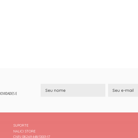
 NOVIDADES E
SUPORTE
NALICI STORE
CNPJ 08.269.448/0001-17