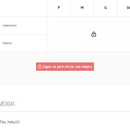
P
M
G
G
MARINHO
PRETO
Logue-se para iniciar sua compra
 MEDIDAS
AL NALICI