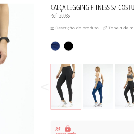
CALÇA LEGGING FITNESS S/ COST
TODOS DE DESCONTOS IMP
TODOS DE SUTIÃS
Ref.: 20985
Descrição do produto
Tabela de m
R$