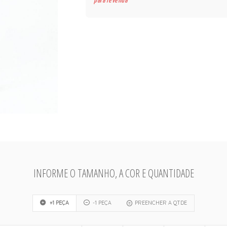
para revenda
INFORME O TAMANHO, A COR E QUANTIDADE
+1 PEÇA
-1 PEÇA
PREENCHER A QTDE