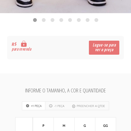
R$
Logue-se para
para revenda
ver o preço
INFORME O TAMANHO, A COR E QUANTIDADE
+1 PEÇA
-1 PEÇA
PREENCHER A QTDE
P
M
G
GG