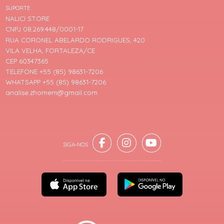
SUPORTE
NALICI STORE
CNPJ 08.269.448/0001-17
RUA CORONEL ABELARDO RODRIGUES, 420
VILA VELHA, FORTALEZA/CE
CEP 60347365
TELEFONE +55 (85) 98631-7206
WHATSAPP +55 (85) 98631-7206
analise.zhomem@gmail.com