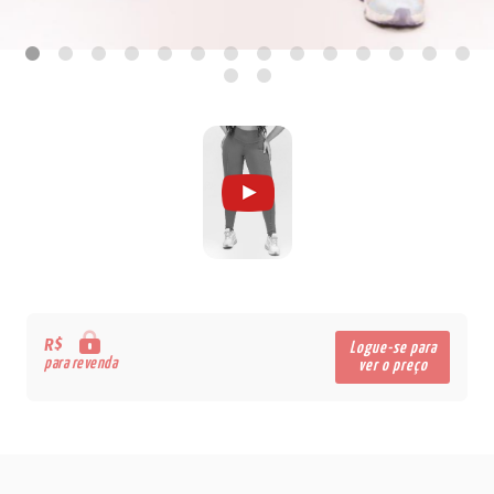
R$
Logue-se para
para revenda
ver o preço