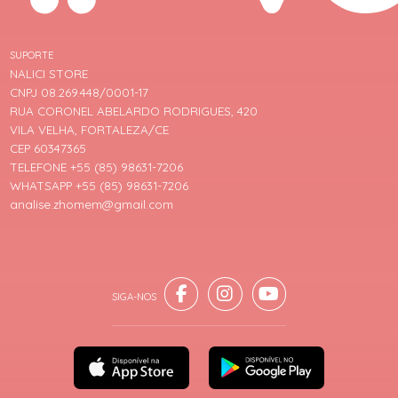
SUPORTE
NALICI STORE
CNPJ 08.269.448/0001-17
RUA CORONEL ABELARDO RODRIGUES, 420
VILA VELHA, FORTALEZA/CE
CEP 60347365
TELEFONE +55 (85) 98631-7206
WHATSAPP +55 (85) 98631-7206
analise.zhomem@gmail.com