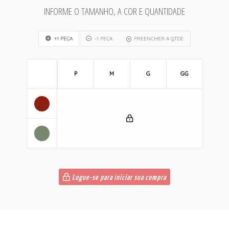
INFORME O TAMANHO, A COR E QUANTIDADE
+1 PEÇA
-1 PEÇA
PREENCHER A QTDE
P
M
G
GG
Logue-se para iniciar sua compra